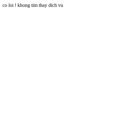
co loi ! khong tim thay dich vu