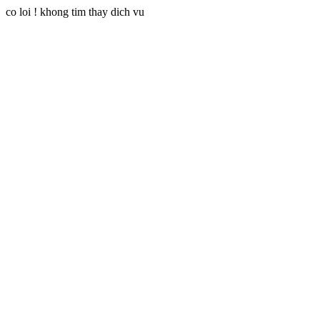
co loi ! khong tim thay dich vu