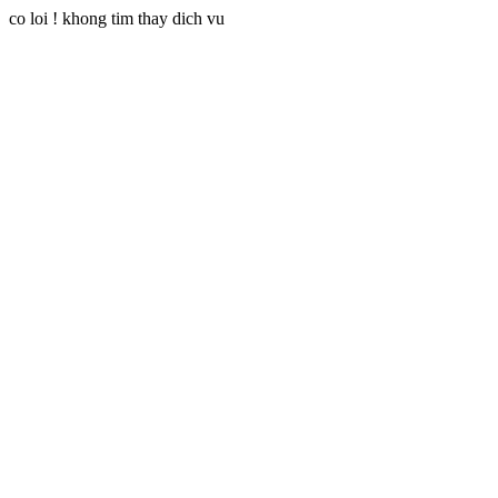
co loi ! khong tim thay dich vu